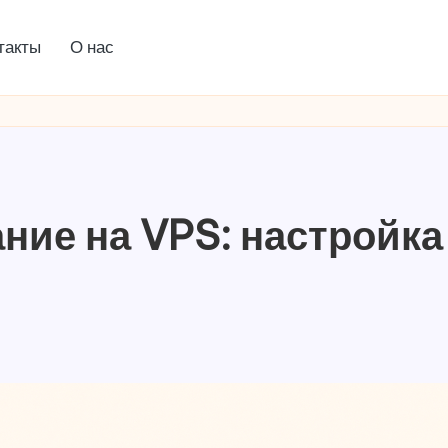
такты
О нас
ние на VPS: настройка