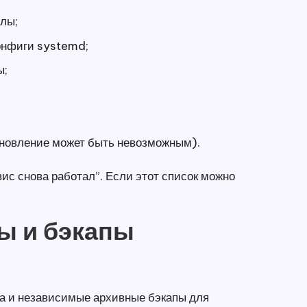
лы;
конфиги systemd;
ы;
тановление может быть невозможным).
вис снова работал”. Если этот список можно
ы и бэкапы
та и независимые архивные бэкапы для