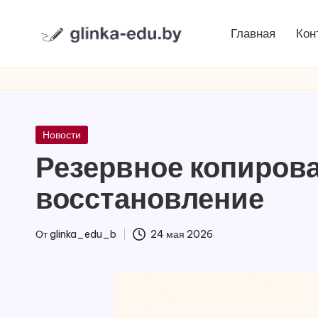
Главная
Кон
Перейти
g
к
содержимому
li
n
Опубликовано
Новости
k
в
Резервное копирова
a
восстановление
-
От
glinka_edu_b
24 мая 2026
e
Запись
от
d
u