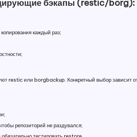
рующие бэкапы (restic/borg):
 копирования каждый раз;
остности;
зуют restic или borgbackup. Конкретный выбор зависит 
и;
 чтобы репозиторий не раздувался;
 обязательно тестировать restore.