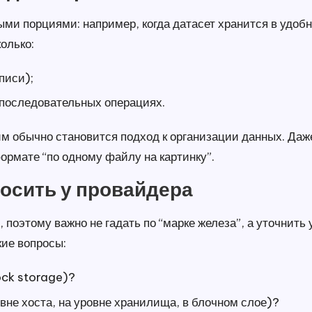
ми порциями: например, когда датасет хранится в удоб
колько:
писи);
 последовательных операциях.
м обычно становится подход к организации данных. Даж
ормате “по одному файлу на картинку”.
росить у провайдера
поэтому важно не гадать по “марке железа”, а уточнить
кие вопросы:
ock storage)?
овне хоста, на уровне хранилища, в блочном слое)?