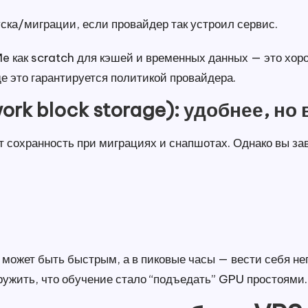
уска/миграции, если провайдер так устроил сервис.
 как scratch для кэшей и временных данных — это хоро
де это гарантируется политикой провайдера.
k block storage): удобнее, но
 сохранность при миграциях и снапшотах. Однако вы зав
я может быть быстрым, а в пиковые часы — вести себя не
ружить, что обучение стало “подъедать” GPU простоями.