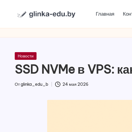
Главная
Кон
Перейти
g
к
содержимому
li
n
Опубликовано
Новости
k
в
SSD NVMe в VPS: ка
a
От
glinka_edu_b
24 мая 2026
-
Запись
от
e
d
u