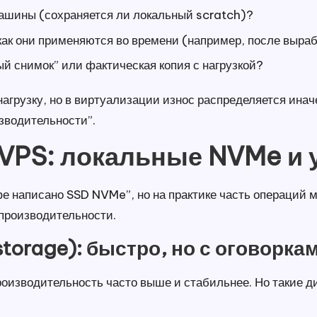
ашины (сохраняется ли локальный scratch)?
ак они применяются во времени (например, после выраб
й снимок” или фактическая копия с нагрузкой?
нагрузку, но в виртуализации износ распределяется инач
изводительности”.
в VPS: локальные NVMe и
е написано SSD NVMe”, но на практике часть операций м
 производительности.
torage): быстро, но с оговорка
оизводительность часто выше и стабильнее. Но такие д