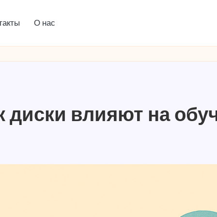
такты
О нас
к диски влияют на обу